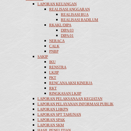
LAPORAN KEUANGAN
REALISASI ANGGARAN
REALISASI BUA
REALISASI BADILUM
RKAKL/DIPA
DIPA 03
DIPA 01
NERACA
CALK
PNBP
SAKIP
IKU
RENSTRA
LKJIP
PKT
RENCANA AKSI KINERJA
RKT
RINGKASAN LKJIP
LAPORAN PELAKSANAAN KEGIATAN
LAPORAN PELAYANAN INFORMASI PUBLIK
LAPORAN LHKPN
LAPORAN SPT TAHUNAN
LAPORAN SPAK
LAPORAN SKM
HASIL PENELITIAN