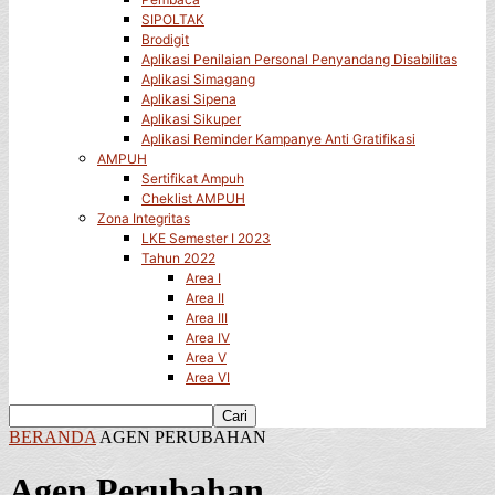
SIPOLTAK
Brodigit
Aplikasi Penilaian Personal Penyandang Disabilitas
Aplikasi Simagang
Aplikasi Sipena
Aplikasi Sikuper
Aplikasi Reminder Kampanye Anti Gratifikasi
AMPUH
Sertifikat Ampuh
Cheklist AMPUH
Zona Integritas
LKE Semester I 2023
Tahun 2022
Area I
Area II
Area III
Area IV
Area V
Area VI
BERANDA
AGEN PERUBAHAN
Agen Perubahan