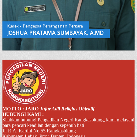
Klerek - Pengelola Penanganan Perkara
JOSHUA PRATAMA SUMBAYAK, A.MD
MOTTO : JARO
Jujur Adil Religius Objektif
HUBUNGI KAMI :
Silahkan hubungi Pengadilan Negeri Rangkasbitung, kami melayani
para pencari keadilan dengan sepenuh hati
Jl. R.A. Kartini No.55 Rangkasbitung
Kabupaten Lebak, Prov. Banten, Indonesia