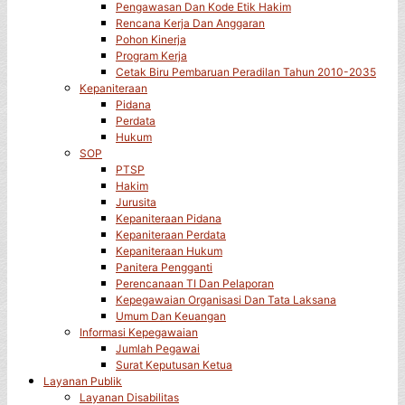
Pengawasan Dan Kode Etik Hakim
Rencana Kerja Dan Anggaran
Pohon Kinerja
Program Kerja
Cetak Biru Pembaruan Peradilan Tahun 2010-2035
Kepaniteraan
Pidana
Perdata
Hukum
SOP
PTSP
Hakim
Jurusita
Kepaniteraan Pidana
Kepaniteraan Perdata
Kepaniteraan Hukum
Panitera Pengganti
Perencanaan TI Dan Pelaporan
Kepegawaian Organisasi Dan Tata Laksana
Umum Dan Keuangan
Informasi Kepegawaian
Jumlah Pegawai
Surat Keputusan Ketua
Layanan Publik
Layanan Disabilitas