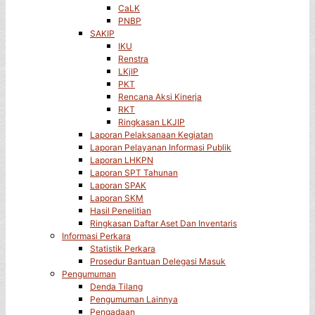
CaLK
PNBP
SAKIP
IKU
Renstra
LKjIP
PKT
Rencana Aksi Kinerja
RKT
Ringkasan LKJIP
Laporan Pelaksanaan Kegiatan
Laporan Pelayanan Informasi Publik
Laporan LHKPN
Laporan SPT Tahunan
Laporan SPAK
Laporan SKM
Hasil Penelitian
Ringkasan Daftar Aset Dan Inventaris
Informasi Perkara
Statistik Perkara
Prosedur Bantuan Delegasi Masuk
Pengumuman
Denda Tilang
Pengumuman Lainnya
Pengadaan