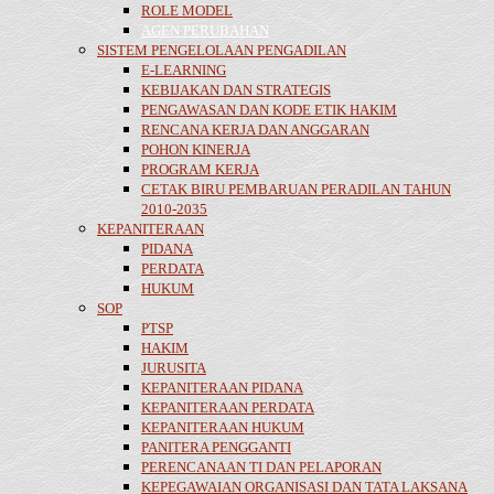
ROLE MODEL
AGEN PERUBAHAN
SISTEM PENGELOLAAN PENGADILAN
E-LEARNING
KEBIJAKAN DAN STRATEGIS
PENGAWASAN DAN KODE ETIK HAKIM
RENCANA KERJA DAN ANGGARAN
POHON KINERJA
PROGRAM KERJA
CETAK BIRU PEMBARUAN PERADILAN TAHUN
2010-2035
KEPANITERAAN
PIDANA
PERDATA
HUKUM
SOP
PTSP
HAKIM
JURUSITA
KEPANITERAAN PIDANA
KEPANITERAAN PERDATA
KEPANITERAAN HUKUM
PANITERA PENGGANTI
PERENCANAAN TI DAN PELAPORAN
KEPEGAWAIAN ORGANISASI DAN TATA LAKSANA