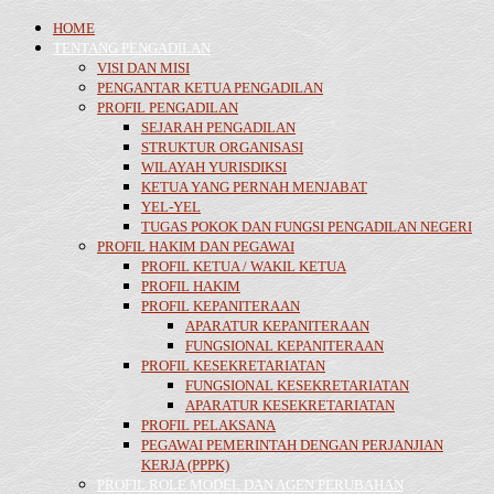
HOME
TENTANG PENGADILAN
VISI DAN MISI
PENGANTAR KETUA PENGADILAN
PROFIL PENGADILAN
SEJARAH PENGADILAN
STRUKTUR ORGANISASI
WILAYAH YURISDIKSI
KETUA YANG PERNAH MENJABAT
YEL-YEL
TUGAS POKOK DAN FUNGSI PENGADILAN NEGERI
PROFIL HAKIM DAN PEGAWAI
PROFIL KETUA / WAKIL KETUA
PROFIL HAKIM
PROFIL KEPANITERAAN
APARATUR KEPANITERAAN
FUNGSIONAL KEPANITERAAN
PROFIL KESEKRETARIATAN
FUNGSIONAL KESEKRETARIATAN
APARATUR KESEKRETARIATAN
PROFIL PELAKSANA
PEGAWAI PEMERINTAH DENGAN PERJANJIAN
KERJA (PPPK)
PROFIL ROLE MODEL DAN AGEN PERUBAHAN