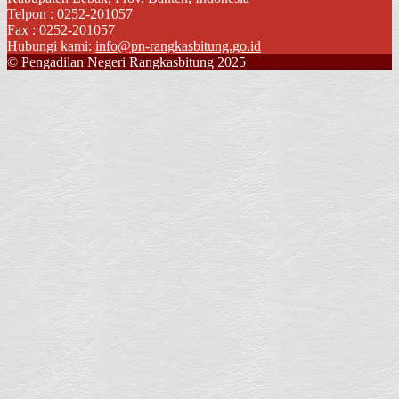
Telpon : 0252-201057
Fax : 0252-201057
Hubungi kami:
info@pn-rangkasbitung.go.id
© Pengadilan Negeri Rangkasbitung 2025