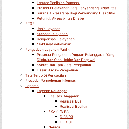
Lembar Penilaian Personal
Prosedur Pelayanan Bagi Penyandang Disabilitas
Sarana & Prasarana Bagi Penyandang Disabilitas
Petunjuk Aksesibilitas Difabel
PTSP
Jenis Layanan
Standar Pelayanan
Kompensasi Pelayanan
Maklumat Pelayanan
Pengaduan Layanan Publik
Prosedur Pengaduan Dugaan Pelanggaran Yang
Dilakukan Oleh Hakim Dan Pegawai
Syarat Dan Tata Cara Pengaduan
Dasar Hukum Pengaduan
Tata Tertib Di Pengadilan
Prosedur Permohonan Informasi
Laporan
Laporan Keuangan
Realisasi Anggaran
Realisasi Bua
Realisasi Badilum
RKAKL/DIPA
DIPA 03
DIPA 01
Neraca