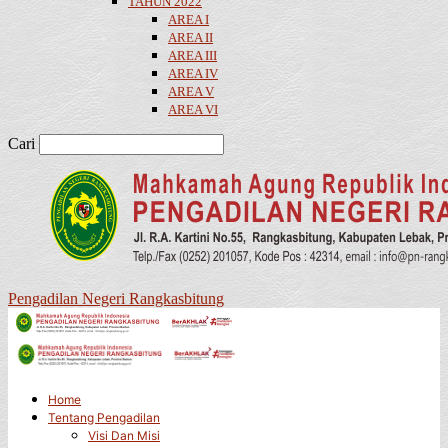
TAHUN 2022
AREA I
AREA II
AREA III
AREA IV
AREA V
AREA VI
Cari
Pengadilan Negeri Rangkasbitung
Home
Tentang Pengadilan
Visi Dan Misi